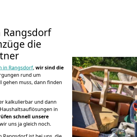
n Rangsdorf
mzüge die
tner
in Rangsdorf
,
wir sind die
orgungen rund um
l gehen muss, dann finden
er kalkulierbar und dann
e Haushaltsauflösungen in
rüfen schnell unsere
wir uns ja gleich noch.
 Rangsdorf ist bei uns, die